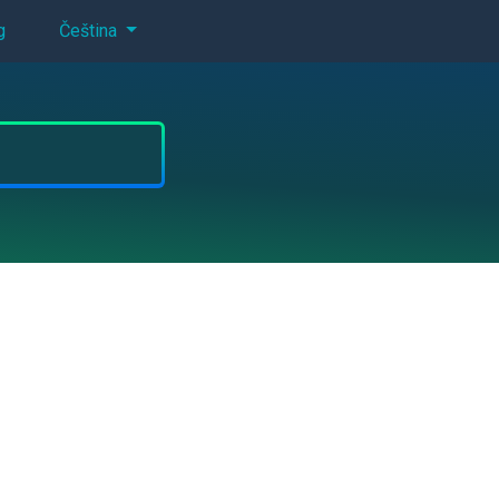
g
Čeština