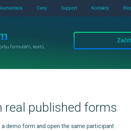
kumentace
Ceny
Support
Kontakty
Blo
um
Začít
orbu formulářů, testů,
 real published forms
se a demo form and open the same participant