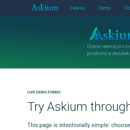
Askium
Funkce
Demo
Do
ski
Online nástroj pro tv
průzkumů a zkoušek.
LIVE DEMO FORMS
Try Askium through
This page is intentionally simple: choo