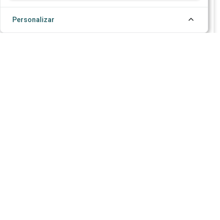
Universidades
Personalizar
Faculdades
Centros de certificação
Organizações que realizam avaliações
Empresas que certificam funcionários
Principais funções:
Realizar testes ou exames para um grande
número de pessoas
Start trial